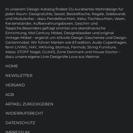
In unserem Design-Katalog findest Du kuratiertes Wohndesign für
jeden Raum: Designstühle, Sessel, Beistelltische, Regale, Sideboards
und Modulsofas – dazu Pendelleuchten, Akku-Tischleuchten, Vasen,
Kerzenständer, Aufbewahrungsboxen, Geschirr und
Teppiche.Besonders gefragt sind bei uns skandinavische
Einrichtung, Mid Century Möbel, Designklassiker und original
Vintage-Möbel – ergänzt um stilvolle Design-Geschenke und Design-
Gartenmöbel. Wir führen Marken wie &Tradition, Audo Copenhagen,
ferm LIVING, HAY, HKliving, blomus, Fermob, String Furniture,
Alessi, STOFF Nagel, GUAXS, Zone Denmark und House Doctor –
dazu unsere eigene Linie DesignWe.Love aus Weimar.
HOME
NEWSLETTER
VERSAND
AGB
ARTIKEL ZURÜCKGEBEN
WIDERRUFSRECHT
DATENSCHUTZ
IMPRESSUM