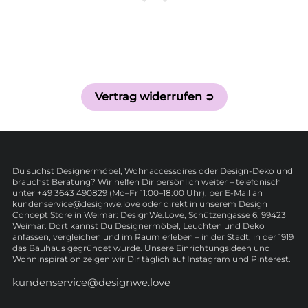
Vertrag widerrufen ➲
Du suchst Designermöbel, Wohnaccessoires oder Design-Deko und
brauchst Beratung? Wir helfen Dir persönlich weiter – telefonisch
unter +49 3643 490829 (Mo–Fr 11:00–18:00 Uhr), per E-Mail an
kundenservice@designwe.love oder direkt in unserem Design
Concept Store in Weimar: DesignWe.Love, Schützengasse 6, 99423
Weimar. Dort kannst Du Designermöbel, Leuchten und Deko
anfassen, vergleichen und im Raum erleben – in der Stadt, in der 1919
das Bauhaus gegründet wurde. Unsere Einrichtungsideen und
Wohninspiration zeigen wir Dir täglich auf Instagram und Pinterest.
kundenservice@designwe.love