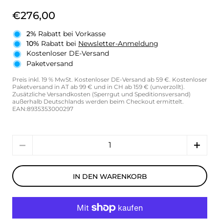
€276,00
2%
Rabatt bei Vorkasse
10%
Rabatt bei
Newsletter-Anmeldung
Kostenloser DE-Versand
Paketversand
Preis inkl. 19 % MwSt. Kostenloser DE-Versand ab 59 €. Kostenloser
Paketversand in AT ab 99 € und in CH ab 159 € (unverzollt).
Zusätzliche Versandkosten (Sperrgut und Speditionsversand)
außerhalb Deutschlands werden beim Checkout ermittelt.
EAN:8935353000297
Anzahl
IN DEN WARENKORB