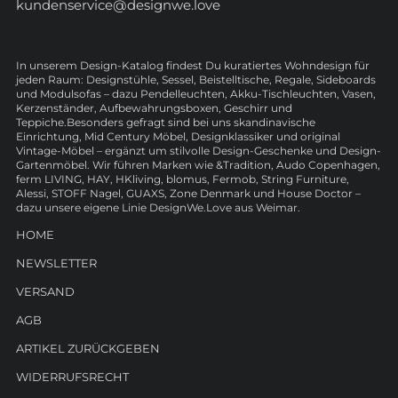
kundenservice@designwe.love
In unserem Design-Katalog findest Du kuratiertes Wohndesign für
jeden Raum: Designstühle, Sessel, Beistelltische, Regale, Sideboards
und Modulsofas – dazu Pendelleuchten, Akku-Tischleuchten, Vasen,
Kerzenständer, Aufbewahrungsboxen, Geschirr und
Teppiche.Besonders gefragt sind bei uns skandinavische
Einrichtung, Mid Century Möbel, Designklassiker und original
Vintage-Möbel – ergänzt um stilvolle Design-Geschenke und Design-
Gartenmöbel. Wir führen Marken wie &Tradition, Audo Copenhagen,
ferm LIVING, HAY, HKliving, blomus, Fermob, String Furniture,
Alessi, STOFF Nagel, GUAXS, Zone Denmark und House Doctor –
dazu unsere eigene Linie DesignWe.Love aus Weimar.
HOME
NEWSLETTER
VERSAND
AGB
ARTIKEL ZURÜCKGEBEN
WIDERRUFSRECHT