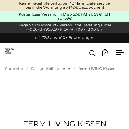
Zum Inhalt springen
Keine Tragehilfe verfügbar? 2 Mann Lieferservice
bis in die Wohnung ab 149€ dazubuchen!
Kostenloser Versand: in D ab 59€ I AT ab 99€ I CH
ab 159€
Fragen zum Produkt? Persönliche Beratung unter
+49 3643 490829 - MO-FR 11:00 - 18:00 Uhr
⭐ 4,72/5 aus 400+ Bewertungen
0
Suche öffnen
Warenkor
Men
Startseite
/
Design-Kollektionen
/
ferm LIVING Kissen
FERM LIVING KISSEN