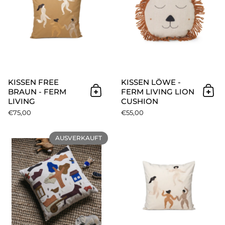
KISSEN FREE
KISSEN LÖWE -
BRAUN - FERM
FERM LIVING LION
In den Warenkorb
In 
LIVING
CUSHION
€75,00
€55,00
Village Kinder Kissen - ferm 
AUSVERKAUFT