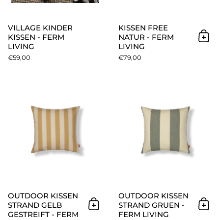
VILLAGE KINDER
KISSEN FREE
KISSEN - FERM
NATUR - FERM
In 
LIVING
LIVING
€59,00
€79,00
Outdoor Kissen Strand gelb ge
OUTDOOR KISSEN
OUTDOOR KISSEN
STRAND GELB
STRAND GRUEN -
In den Warenkorb
In 
GESTREIFT - FERM
FERM LIVING