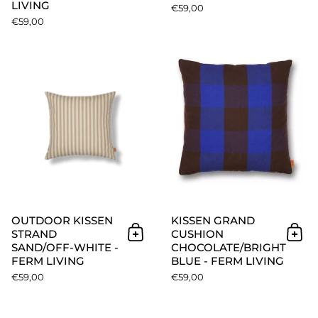
LIVING
€59,00
€59,00
Outdoor Kissen Strand sand/of
OUTDOOR KISSEN
KISSEN GRAND
STRAND
CUSHION
In den Warenkorb
In 
SAND/OFF-WHITE -
CHOCOLATE/BRIGHT
FERM LIVING
BLUE - FERM LIVING
€59,00
€59,00
Kissen Grand Cushion Rose/Ru