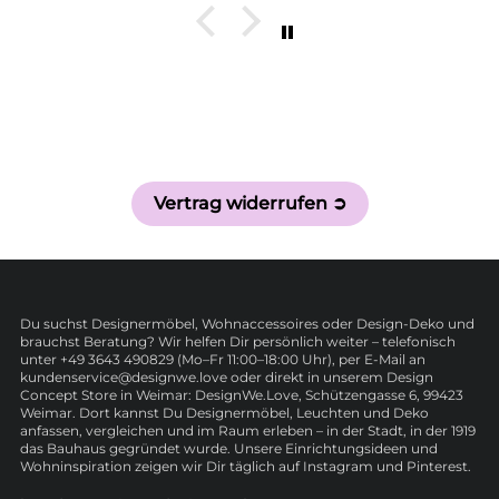
Vertrag widerrufen ➲
Du suchst Designermöbel, Wohnaccessoires oder Design-Deko und
brauchst Beratung? Wir helfen Dir persönlich weiter – telefonisch
unter +49 3643 490829 (Mo–Fr 11:00–18:00 Uhr), per E-Mail an
kundenservice@designwe.love oder direkt in unserem Design
Concept Store in Weimar: DesignWe.Love, Schützengasse 6, 99423
Weimar. Dort kannst Du Designermöbel, Leuchten und Deko
anfassen, vergleichen und im Raum erleben – in der Stadt, in der 1919
das Bauhaus gegründet wurde. Unsere Einrichtungsideen und
Wohninspiration zeigen wir Dir täglich auf Instagram und Pinterest.