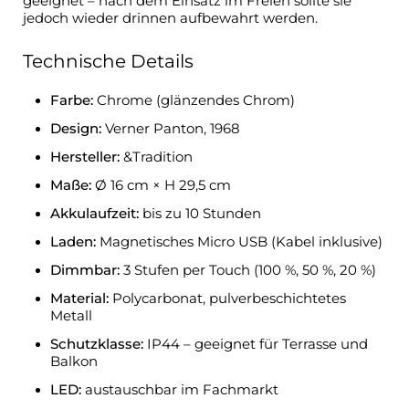
geeignet – nach dem Einsatz im Freien sollte sie
jedoch wieder drinnen aufbewahrt werden.
Technische Details
Farbe:
Chrome (glänzendes Chrom)
Design:
Verner Panton, 1968
Hersteller:
&Tradition
Maße:
Ø 16 cm × H 29,5 cm
Akkulaufzeit:
bis zu 10 Stunden
Laden:
Magnetisches Micro USB (Kabel inklusive)
Dimmbar:
3 Stufen per Touch (100 %, 50 %, 20 %)
Material:
Polycarbonat, pulverbeschichtetes
Metall
Schutzklasse:
IP44 – geeignet für Terrasse und
Balkon
LED:
austauschbar im Fachmarkt