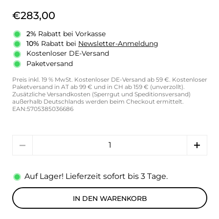
€283,00
2%
Rabatt bei Vorkasse
10%
Rabatt bei
Newsletter-Anmeldung
Kostenloser DE-Versand
Paketversand
Preis inkl. 19 % MwSt. Kostenloser DE-Versand ab 59 €. Kostenloser
Paketversand in AT ab 99 € und in CH ab 159 € (unverzollt).
Zusätzliche Versandkosten (Sperrgut und Speditionsversand)
außerhalb Deutschlands werden beim Checkout ermittelt.
EAN:5705385036686
Anzahl
Auf Lager! Lieferzeit sofort bis 3 Tage.
IN DEN WARENKORB