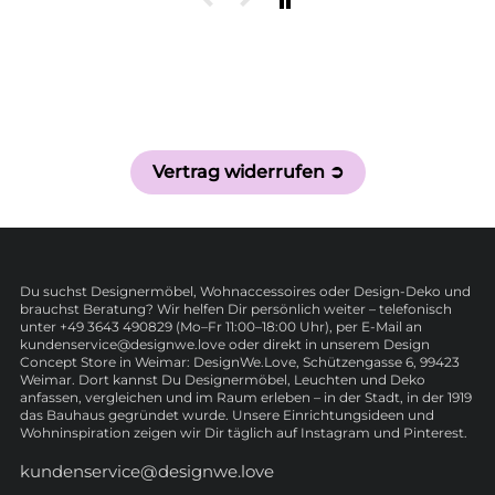
Vertrag widerrufen ➲
Du suchst Designermöbel, Wohnaccessoires oder Design-Deko und
brauchst Beratung? Wir helfen Dir persönlich weiter – telefonisch
unter +49 3643 490829 (Mo–Fr 11:00–18:00 Uhr), per E-Mail an
kundenservice@designwe.love oder direkt in unserem Design
Concept Store in Weimar: DesignWe.Love, Schützengasse 6, 99423
Weimar. Dort kannst Du Designermöbel, Leuchten und Deko
anfassen, vergleichen und im Raum erleben – in der Stadt, in der 1919
das Bauhaus gegründet wurde. Unsere Einrichtungsideen und
Wohninspiration zeigen wir Dir täglich auf Instagram und Pinterest.
kundenservice@designwe.love