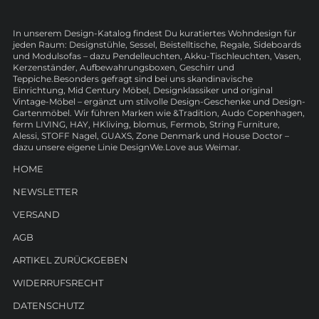
In unserem Design-Katalog findest Du kuratiertes Wohndesign für
jeden Raum: Designstühle, Sessel, Beistelltische, Regale, Sideboards
und Modulsofas – dazu Pendelleuchten, Akku-Tischleuchten, Vasen,
Kerzenständer, Aufbewahrungsboxen, Geschirr und
Teppiche.Besonders gefragt sind bei uns skandinavische
Einrichtung, Mid Century Möbel, Designklassiker und original
Vintage-Möbel – ergänzt um stilvolle Design-Geschenke und Design-
Gartenmöbel. Wir führen Marken wie &Tradition, Audo Copenhagen,
ferm LIVING, HAY, HKliving, blomus, Fermob, String Furniture,
Alessi, STOFF Nagel, GUAXS, Zone Denmark und House Doctor –
dazu unsere eigene Linie DesignWe.Love aus Weimar.
HOME
NEWSLETTER
VERSAND
AGB
ARTIKEL ZURÜCKGEBEN
WIDERRUFSRECHT
DATENSCHUTZ