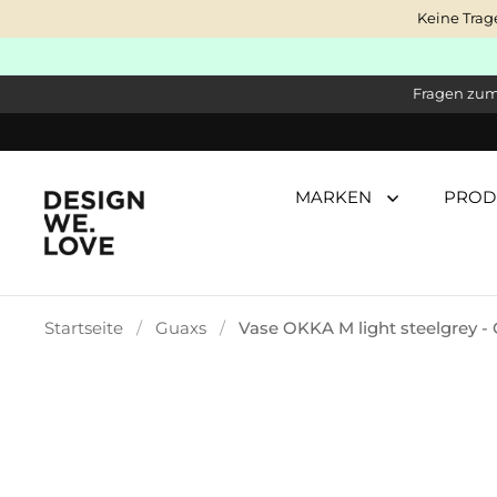
Zum Inhalt springen
Keine Trag
Fragen zum 
MARKEN
PROD
Startseite
/
Guaxs
/
Vase OKKA M light steelgrey -