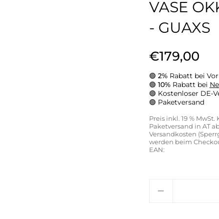
VASE OK
- GUAXS
€179,00
🟢
2%
Rabatt bei Vor
🟢
10%
Rabatt bei
Ne
🟢
Kostenloser DE-V
🟢
Paketversand
Preis inkl. 19 % MwSt.
Paketversand in AT ab 
Versandkosten (Sperr
werden beim Checkout
EAN:
Anzahl