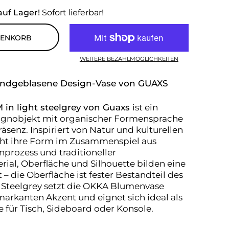
auf Lager!
Sofort lieferbar!
RENKORB
WEITERE BEZAHLMÖGLICHKEITEN
ndgeblasene Design-Vase von
GUAXS
in light steelgrey
von Guaxs
ist ein
signobjekt mit organischer Formensprache
räsenz. Inspiriert von Natur und kulturellen
teht ihre Form im Zusammenspiel aus
nprozess und traditioneller
rial, Oberfläche und Silhouette bilden eine
– die Oberfläche ist fester Bestandteil des
 Steelgrey setzt die OKKA Blumenvase
 markanten Akzent und eignet sich ideal als
e für Tisch, Sideboard oder Konsole.