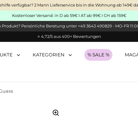
ehilfe verfügbar? 2 Mann Lieferservice bis in die Wohnung ab 149€ 
Kostenloser Versand: in D ab 59€ I AT ab 99€ I CH ab 159€
Produkt? Persönliche Beratung unter +49 3643 490829 - MO-FR 11:00
⭐ 4,72/5 aus 400+ Bewertungen
UKTE
KATEGORIEN
% SALE %
MAGA
 Guaxs