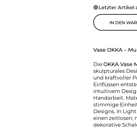
🟢
Letzter Artikel 
IN DEN WA
Vase OKKA – Mu
Die
OKKA Vase M 
skulpturales De
und kraftvoller P
Einflüssen ents
intuitivem Desig
Handarbeit.
Mate
stimmige Einheit 
Designs.
In Light
einen zeitlosen,
dekorative Schal