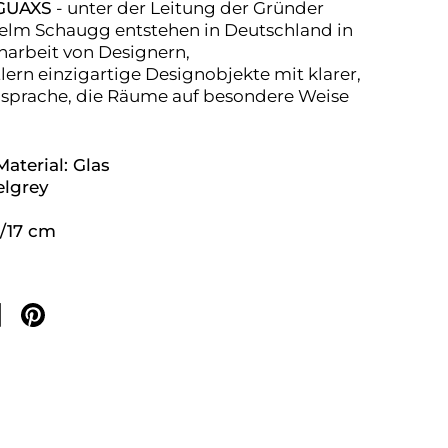
GUAXS
- unter der Leitung der Gründer
elm Schaugg entstehen in Deutschland in
rbeit von Designern,
rn einzigartige Designobjekte mit klarer,
nsprache, die Räume auf besondere Weise
Material: Glas
elgrey
/17 cm
ilen
f Facebook teilen
Auf Pinterest teilen