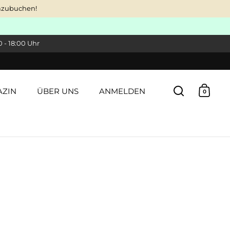
dazubuchen!
 - 18:00 Uhr
ZIN
ÜBER UNS
ANMELDEN
0
Suche öffn
Waren