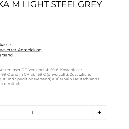
KA M LIGHT STEELGREY
kasse
wsletter-Anmeldung
ersand
 Kostenloser DE-Versand ab 59 €. Kostenloser
99 € und in CH ab 159 € (unverzollt). Zusätzliche
gut und Speditionsversand) außerhalb Deutschlands
 ermittelt.