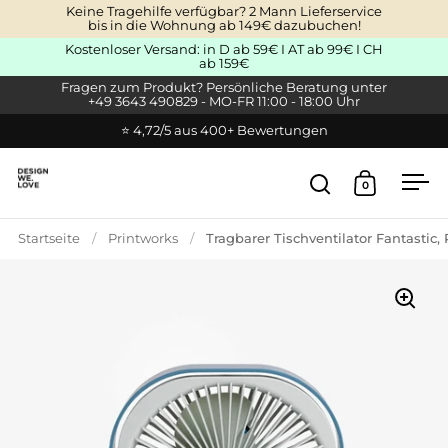
Zum Inhalt springen
Keine Tragehilfe verfügbar? 2 Mann Lieferservice
bis in die Wohnung ab 149€ dazubuchen!
Kostenloser Versand: in D ab 59€ I AT ab 99€ I CH
ab 159€
Fragen zum Produkt? Persönliche Beratung unter
+49 3643 490829 - MO-FR 11:00 - 18:00 Uhr
⭐ 4,72/5 aus 400+ Bewertungen
0
Suche öffnen
Warenkor
Men
Startseite
/
Printworks
/
Tragbarer Tischventilator Fantastic,