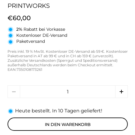
PRINTWORKS
€60,00
2%
Rabatt bei Vorkasse
Kostenloser DE-Versand
Paketversand
Preis inkl. 19 % MwSt. Kostenloser DE-Versand ab 59 €. Kostenloser
Paketversand in AT ab 99 € und in CH ab 159 € (unverzollt).
Zusätzliche Versandkosten (Sperrgut und Speditionsversand)
außerhalb Deutschlands werden beim Checkout ermittelt.
EAN:7350108173261
Anzahl
Heute bestellt. In 10 Tagen geliefert!
IN DEN WARENKORB