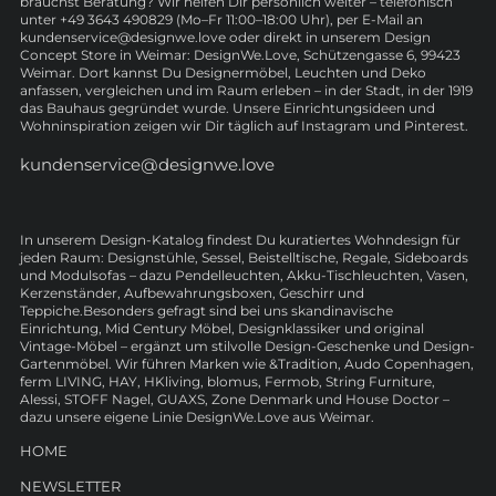
brauchst Beratung? Wir helfen Dir persönlich weiter – telefonisch
unter +49 3643 490829 (Mo–Fr 11:00–18:00 Uhr), per E-Mail an
kundenservice@designwe.love oder direkt in unserem Design
Concept Store in Weimar: DesignWe.Love, Schützengasse 6, 99423
Weimar. Dort kannst Du Designermöbel, Leuchten und Deko
anfassen, vergleichen und im Raum erleben – in der Stadt, in der 1919
das Bauhaus gegründet wurde. Unsere Einrichtungsideen und
Wohninspiration zeigen wir Dir täglich auf Instagram und Pinterest.
kundenservice@designwe.love
In unserem Design-Katalog findest Du kuratiertes Wohndesign für
jeden Raum: Designstühle, Sessel, Beistelltische, Regale, Sideboards
und Modulsofas – dazu Pendelleuchten, Akku-Tischleuchten, Vasen,
Kerzenständer, Aufbewahrungsboxen, Geschirr und
Teppiche.Besonders gefragt sind bei uns skandinavische
Einrichtung, Mid Century Möbel, Designklassiker und original
Vintage-Möbel – ergänzt um stilvolle Design-Geschenke und Design-
Gartenmöbel. Wir führen Marken wie &Tradition, Audo Copenhagen,
ferm LIVING, HAY, HKliving, blomus, Fermob, String Furniture,
Alessi, STOFF Nagel, GUAXS, Zone Denmark und House Doctor –
dazu unsere eigene Linie DesignWe.Love aus Weimar.
HOME
NEWSLETTER