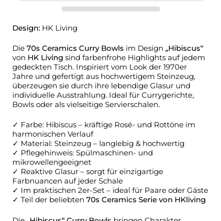
Design:
HK Living
Die
70s Ceramics Curry Bowls
im Design
„Hibiscus“
von
HK Living
sind farbenfrohe Highlights auf jedem
gedeckten Tisch. Inspiriert vom Look der 1970er
Jahre und gefertigt aus hochwertigem Steinzeug,
überzeugen sie durch ihre lebendige Glasur und
individuelle Ausstrahlung. Ideal für Currygerichte,
Bowls oder als vielseitige Servierschalen.
✓ Farbe: Hibiscus – kräftige Rosé- und Rottöne im
harmonischen Verlauf
✓ Material: Steinzeug – langlebig & hochwertig
✓ Pflegehinweis: Spülmaschinen- und
mikrowellengeeignet
✓ Reaktive Glasur – sorgt für einzigartige
Farbnuancen auf jeder Schale
✓ Im praktischen 2er-Set – ideal für Paare oder Gäste
✓ Teil der beliebten
70s Ceramics Serie von HKliving
Die
„Hibiscus“ Curry Bowls
bringen Charakter,