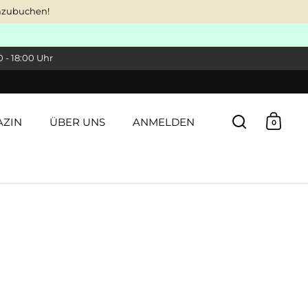
dazubuchen!
 - 18:00 Uhr
ZIN
ÜBER UNS
ANMELDEN
0
Suche öffn
Waren