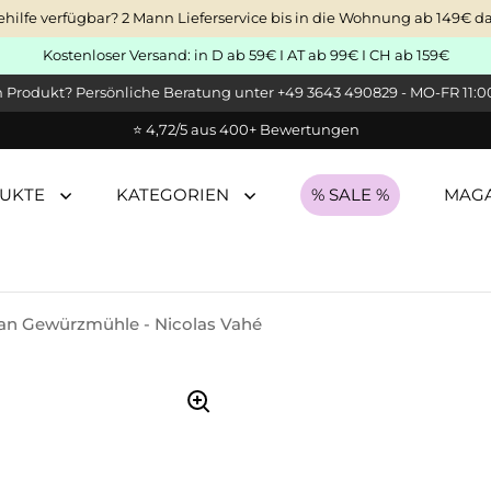
ehilfe verfügbar? 2 Mann Lieferservice bis in die Wohnung ab 149€ 
Kostenloser Versand: in D ab 59€ I AT ab 99€ I CH ab 159€
Produkt? Persönliche Beratung unter +49 3643 490829 - MO-FR 11:00
⭐ 4,72/5 aus 400+ Bewertungen
UKTE
KATEGORIEN
% SALE %
MAGA
an Gewürzmühle - Nicolas Vahé