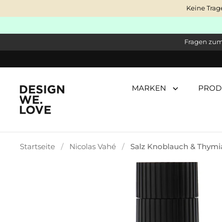
Zum Inhalt springen
Keine Trag
Fragen zum 
MARKEN
PROD
Startseite
/
Nicolas Vahé
/
Salz Knoblauch & Thymi