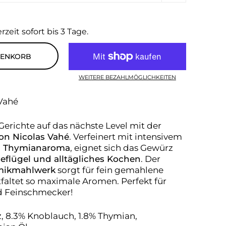
rzeit sofort bis 3 Tage.
RENKORB
WEITERE BEZAHLMÖGLICHKEITEN
Vahé
Gerichte auf das nächste Level mit der
on Nicolas Vahé
. Verfeinert mit intensivem
d Thymianaroma
, eignet sich das Gewürz
Geflügel und alltägliches Kochen
. Der
mikmahlwerk
sorgt für fein gemahlene
altet so maximale Aromen. Perfekt für
 Feinschmecker!
z, 8.3% Knoblauch, 1.8% Thymian,