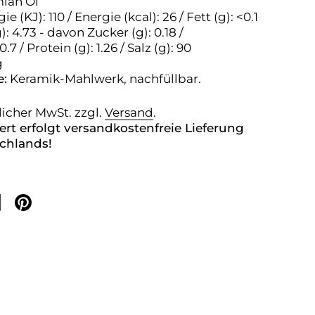
mian Öl
ie (KJ): 110 / Energie (kcal): 26 / Fett (g): <0.1
: 4.73 - davon Zucker (g): 0.18 /
0.7 / Protein (g): 1.26 / Salz (g): 90
g
:
Keramik-Mahlwerk, nachfüllbar.
zlicher MwSt. zzgl.
Versand
.
rt erfolgt versandkostenfreie Lieferung
chlands!
ilen
f Facebook teilen
Auf Pinterest teilen