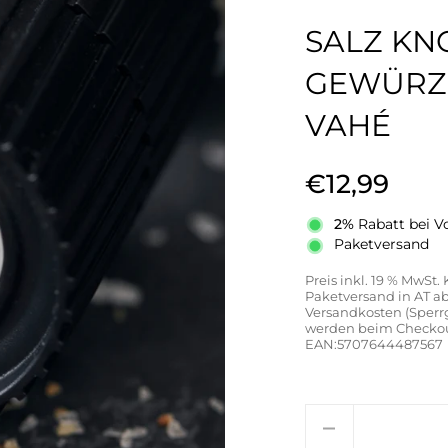
SALZ KN
GEWÜRZM
VAHÉ
€12,99
2%
Rabatt bei V
Paketversand
Preis inkl. 19 % MwSt.
Paketversand in AT ab 
Versandkosten (Sperr
werden beim Checkout
EAN:5707644487567
Anzahl