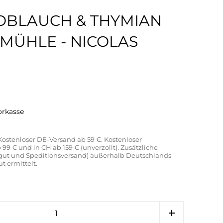
OBLAUCH & THYMIAN
ÜHLE - NICOLAS
orkasse
 Kostenloser DE-Versand ab 59 €. Kostenloser
99 € und in CH ab 159 € (unverzollt). Zusätzliche
gut und Speditionsversand) außerhalb Deutschlands
 ermittelt.