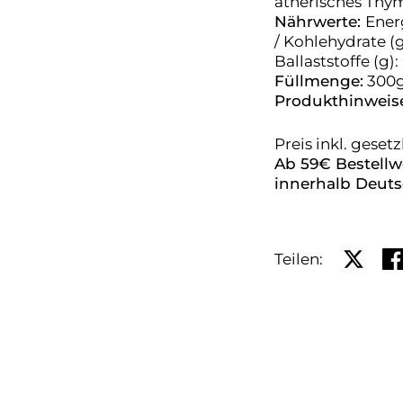
ätherisches Thy
Nährwerte:
Energ
/ Kohlehydrate (g)
Ballaststoffe (g): 
Füllmenge:
300
Produkthinweise
Preis inkl. geset
Ab 59€ Bestellwe
innerhalb Deuts
Auf X te
Au
Teilen: