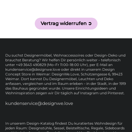
Vertrag widerrufen ➲
Du suchst Designermöbel, Wohnaccessoires oder Design-Deko und
brauchst Beratung? Wir helfen Dir persönlich weiter – telefonisch
unter +49 3643 490829 (Mo–Fr 11:00–18:00 Uhr), per E-Mail an
kundenservice@designwe.love oder direkt in unserem Design
Concept Store in Weimar: DesignWe.Love, Schützengasse 6, 99423
Weimar. Dort kannst Du Designermöbel, Leuchten und Deko
anfassen, vergleichen und im Raum erleben – in der Stadt, in der 1919
das Bauhaus gegründet wurde. Unsere Einrichtungsideen und
Wohninspiration zeigen wir Dir täglich auf Instagram und Pinterest.
kundenservice@designwe.love
In unserem Design-Katalog findest Du kuratiertes Wohndesign für
jeden Raum: Designstühle, Sessel, Beistelltische, Regale, Sideboards