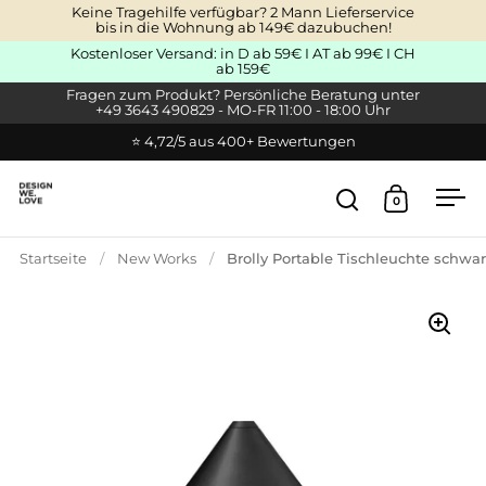
Zum Inhalt springen
Keine Tragehilfe verfügbar? 2 Mann Lieferservice
bis in die Wohnung ab 149€ dazubuchen!
Kostenloser Versand: in D ab 59€ I AT ab 99€ I CH
ab 159€
Fragen zum Produkt? Persönliche Beratung unter
+49 3643 490829 - MO-FR 11:00 - 18:00 Uhr
⭐ 4,72/5 aus 400+ Bewertungen
0
Suche öffnen
Warenkor
Men
Startseite
/
New Works
/
Brolly Portable Tischleuchte schwa