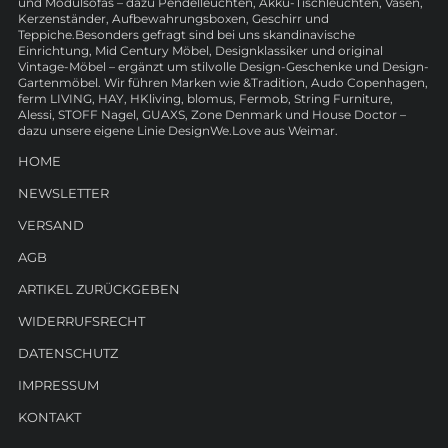
und Modulsofas – dazu Pendelleuchten, Akku-Tischleuchten, Vasen,
Kerzenständer, Aufbewahrungsboxen, Geschirr und
Teppiche.Besonders gefragt sind bei uns skandinavische
Einrichtung, Mid Century Möbel, Designklassiker und original
Vintage-Möbel – ergänzt um stilvolle Design-Geschenke und Design-
Gartenmöbel. Wir führen Marken wie &Tradition, Audo Copenhagen,
ferm LIVING, HAY, HKliving, blomus, Fermob, String Furniture,
Alessi, STOFF Nagel, GUAXS, Zone Denmark und House Doctor –
dazu unsere eigene Linie DesignWe.Love aus Weimar.
HOME
NEWSLETTER
VERSAND
AGB
ARTIKEL ZURÜCKGEBEN
WIDERRUFSRECHT
DATENSCHUTZ
IMPRESSUM
KONTAKT