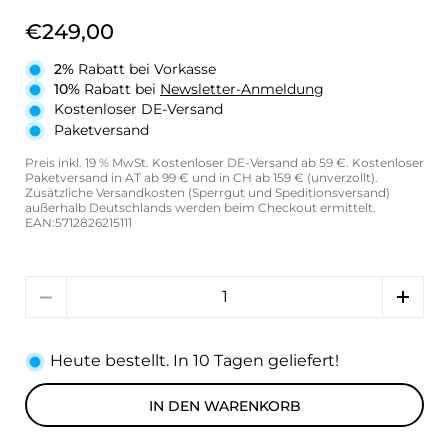
€249,00
2%
Rabatt bei Vorkasse
10%
Rabatt bei
Newsletter-Anmeldung
Kostenloser DE-Versand
Paketversand
Preis inkl. 19 % MwSt. Kostenloser DE-Versand ab 59 €. Kostenloser
Paketversand in AT ab 99 € und in CH ab 159 € (unverzollt).
Zusätzliche Versandkosten (Sperrgut und Speditionsversand)
außerhalb Deutschlands werden beim Checkout ermittelt.
EAN:5712826215111
Anzahl
Heute bestellt. In 10 Tagen geliefert!
IN DEN WARENKORB