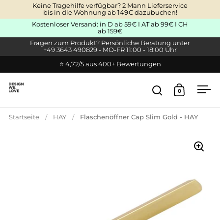
Zum Inhalt springen
Keine Tragehilfe verfügbar? 2 Mann Lieferservice
bis in die Wohnung ab 149€ dazubuchen!
Kostenloser Versand: in D ab 59€ I AT ab 99€ I CH
ab 159€
Fragen zum Produkt? Persönliche Beratung unter
+49 3643 490829 - MO-FR 11:00 - 18:00 Uhr
⭐ 4,72/5 aus 400+ Bewertungen
0
Suche öffnen
Warenkor
Men
Startseite
/
HAY
/
Flaschenöffner Cap Slim Gold - HAY