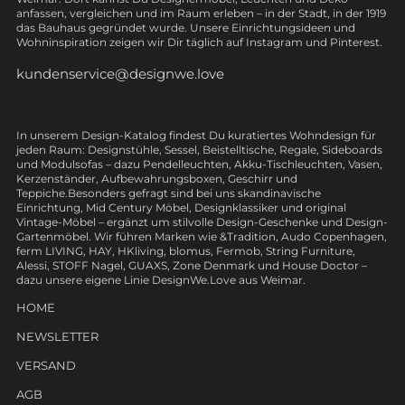
anfassen, vergleichen und im Raum erleben – in der Stadt, in der 1919
das Bauhaus gegründet wurde. Unsere Einrichtungsideen und
Wohninspiration zeigen wir Dir täglich auf Instagram und Pinterest.
kundenservice@designwe.love
In unserem Design-Katalog findest Du kuratiertes Wohndesign für
jeden Raum: Designstühle, Sessel, Beistelltische, Regale, Sideboards
und Modulsofas – dazu Pendelleuchten, Akku-Tischleuchten, Vasen,
Kerzenständer, Aufbewahrungsboxen, Geschirr und
Teppiche.Besonders gefragt sind bei uns skandinavische
Einrichtung, Mid Century Möbel, Designklassiker und original
Vintage-Möbel – ergänzt um stilvolle Design-Geschenke und Design-
Gartenmöbel. Wir führen Marken wie &Tradition, Audo Copenhagen,
ferm LIVING, HAY, HKliving, blomus, Fermob, String Furniture,
Alessi, STOFF Nagel, GUAXS, Zone Denmark und House Doctor –
dazu unsere eigene Linie DesignWe.Love aus Weimar.
HOME
NEWSLETTER
VERSAND
AGB