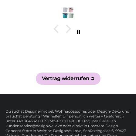
Vertrag widerrufen ➲
Du suchst Designermöbel, Wohnaccessoires oder Design-Deko und
brauchst Beratung? Wir helfen Dir persönlich weiter – telefonisch
unter +49 3643 490829 (Mo–Fr 11:00–18:00 Uhr), per E-Mail an
kundenservice@designwe.love oder direkt in unserem Design
Concept Store in Weimar: DesignWe.Love, Schützengasse 6, 99423
Weimar. Dort kannst Du Designermöbel, Leuchten und Deko